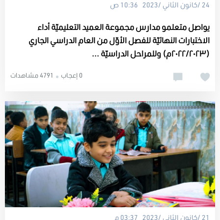
24 /كانون الثاني /2023 10:36 ص
يواصل متعلمو مدارس مجموعة العميد التعليميّة أداء
الاختبارات النهائيّة للفصل الأوّل من العام الدراسي الجاري
(٢٠٢٢/٢٠٢٣م) وللمراحل الدراسيّة ...
0 إعجاب
4791 مشاهدات
21 /كانون الثاني /2023 03:37 م