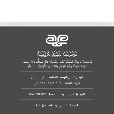
مُؤَسَّسَةٌ تَرْبَوِيَّةٌ تَعْلِيْمِيَّةٌ تُعْنَى بِتَنْشِئَةِ جِيْلٍ مُتَعَلٌّمٍ وَوَاعٍ مُنَمَّى
تَنْمِيَةً شَامِلَةً وَفْقَ القِيَمِ والمَبَادِئِ التَّرْبَوِيَّةِ الشَّامِلَةِ.
عنوانُ قسمِ التربيةِ والتعليمِ العالي الرئيسُ:
كربلاءُ المقدّسةُ – منطقة المعملجي
للتواصل المباشر والاستفسار:
07602403019
البريد الالكتروني
info@ag.edu.iq