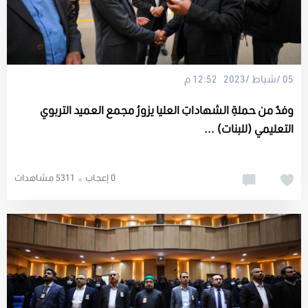
05 /شباط /2023 12:52 م
وفدٌ من حملةِ الشهاداتِ العليا يزورُ مجمع العميد التربوي
التعليمي (للبنات) ...
0 إعجاب
5311 مشاهدات