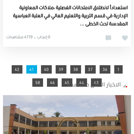
استعداداً لانطلاق الامتحانات الفصلية ،ملاكات المعاونية
الإدارية في قسم التربية والتعليم العالي في العتبة العباسية
المقدسة تحث الخطى ...
0 إعجاب
4770 مشاهدات
You're on page
42
41
40
39
38
37
36
1
58
46
45
44
43
الاخبار الاعلى مشاهدة