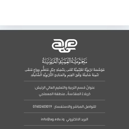
مُؤَسَّسَةٌ تَرْبَوِيَّةٌ تَعْلِيْمِيَّةٌ تُعْنَى بِتَنْشِئَةِ جِيْلٍ مُتَعَلٌّمٍ وَوَاعٍ مُنَمَّى
تَنْمِيَةً شَامِلَةً وَفْقَ القِيَمِ والمَبَادِئِ التَّرْبَوِيَّةِ الشَّامِلَةِ.
عنوانُ قسمِ التربيةِ والتعليمِ العالي الرئيسُ:
كربلاءُ المقدّسةُ – منطقة المعملجي
للتواصل المباشر والاستفسار:
07602403019
البريد الالكتروني
info@ag.edu.iq