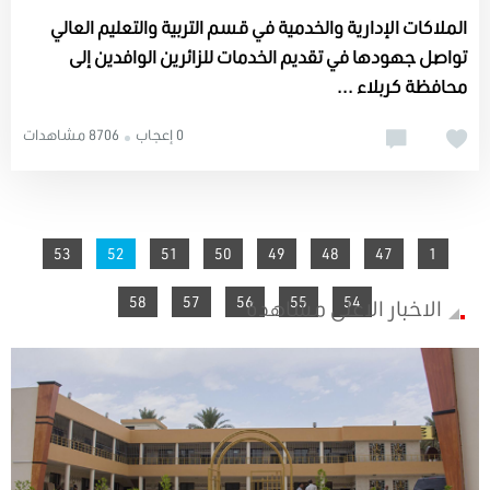
الملاكات الإدارية والخدمية في قسم التربية والتعليم العالي
تواصل جهودها في تقديم الخدمات للزائرين الوافدين إلى
محافظة كربلاء ...
0 إعجاب
8706 مشاهدات
You're on page
53
52
51
50
49
48
47
1
58
57
56
55
54
الاخبار الاعلى مشاهدة