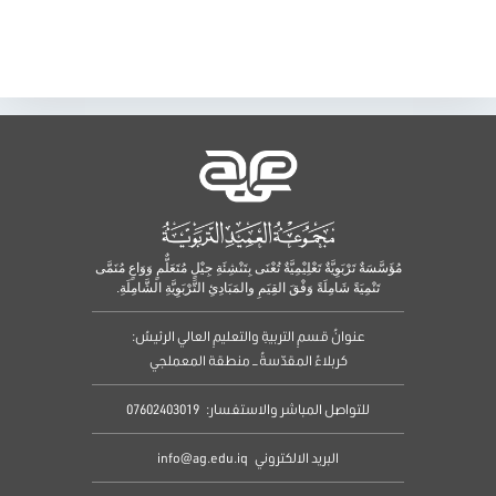
مُؤَسَّسَةٌ تَرْبَوِيَّةٌ تَعْلِيْمِيَّةٌ تُعْنَى بِتَنْشِئَةِ جِيْلٍ مُتَعَلٌّمٍ وَوَاعٍ مُنَمَّى
تَنْمِيَةً شَامِلَةً وَفْقَ القِيَمِ والمَبَادِئِ التَّرْبَوِيَّةِ الشَّامِلَةِ.
عنوانُ قسمِ التربيةِ والتعليمِ العالي الرئيسُ:
كربلاءُ المقدّسةُ – منطقة المعملجي
للتواصل المباشر والاستفسار:
07602403019
البريد الالكتروني
info@ag.edu.iq