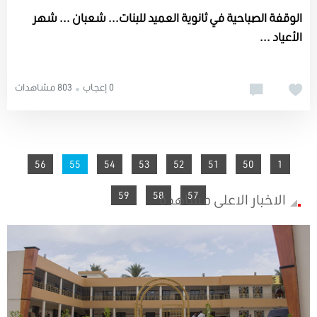
الوقفة الصباحية في ثانوية العميد للبنات... شعبان ... شهر
الأعياد ...
0 إعجاب
803 مشاهدات
You're on page
56
55
54
53
52
51
50
1
59
58
57
الاخبار الاعلى مشاهدة