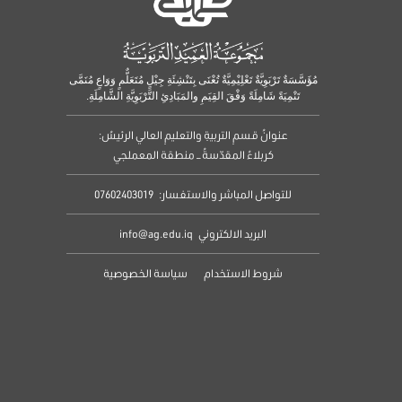
مُؤَسَّسَةٌ تَرْبَوِيَّةٌ تَعْلِيْمِيَّةٌ تُعْنَى بِتَنْشِئَةِ جِيْلٍ مُتَعَلٌّمٍ وَوَاعٍ مُنَمَّى
تَنْمِيَةً شَامِلَةً وَفْقَ القِيَمِ والمَبَادِئِ التَّرْبَوِيَّةِ الشَّامِلَةِ.
عنوانُ قسمِ التربيةِ والتعليمِ العالي الرئيسُ:
كربلاءُ المقدّسةُ – منطقة المعملجي
للتواصل المباشر والاستفسار:
07602403019
البريد الالكتروني
info@ag.edu.iq
شروط الاستخدام
سياسة الخصوصية