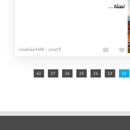
تهنئة ...
0 إعجاب
4448 مشاهدات
62
27
26
25
24
You're on page
23
22