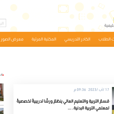
 الطلاب
الكادر التدريسي
المكتبة المرئية
معرض الصور
17 /آب /2023 09:36 م
قسمُ التربيةِ والتعليمِ العالي ينظمُ ورشًا تدريبيةً تخصصيةً
لمعلمي التربية البدنية. ...