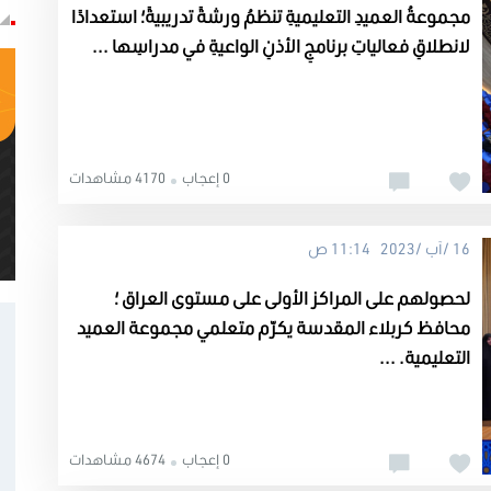
مجموعةُ العميدِ التعليميةِ تنظمُ ورشةً تدريبيةً؛ استعدادًا
لانطلاقِ فعالياتِ برنامجِ الأذنِ الواعيةِ في مدراسِها ...
0 إعجاب
4170 مشاهدات
16 /آب /2023 11:14 ص
لحصولهم على المراكز الأولى على مستوى العراق ؛
محافظ كربلاء المقدسة يكرّم متعلمي مجموعة العميد
التعليمية. ...
0 إعجاب
4674 مشاهدات