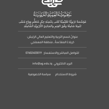
مُؤَسَّسَةٌ تَرْبَوِيَّةٌ تَعْلِيْمِيَّةٌ تُعْنَى بِتَنْشِئَةِ جِيْلٍ مُتَعَلٌّمٍ وَوَاعٍ مُنَمَّى
تَنْمِيَةً شَامِلَةً وَفْقَ القِيَمِ والمَبَادِئِ التَّرْبَوِيَّةِ الشَّامِلَةِ.
عنوانُ قسمِ التربيةِ والتعليمِ العالي الرئيسُ:
كربلاءُ المقدّسةُ – منطقة المعملجي
للتواصل المباشر والاستفسار:
07602403019
البريد الالكتروني
info@ag.edu.iq
شروط الاستخدام
سياسة الخصوصية