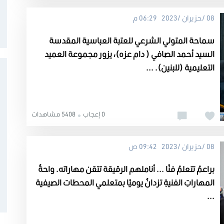
08 /حزيران /2023 06:29 م
سماحة المتولي الشرعي للعتبة العباسية المقدسة
السيد أحمد الصافي ( دام عزه)، يزور مجموعة العميد
التعليمية (للبنين). ...
0 إعجاب
5408 مشاهدات
08 /حزيران /2023 09:42 ص
براعمُ تتعلمُ فنًا ... أناملهم الرقيقة تتقن مهاراته. واحةُ
المهاراتِ الفنيةِ تزدانُ يوميًا بمتعلمي المحطات الصيفية
...