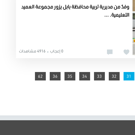
وفدٌ من مديرية تربية محافظة بابل يزور مجموعة العميد
التعليمية. ...
0 إعجاب
4916 مشاهدات
62
36
35
34
33
You're on page
32
31