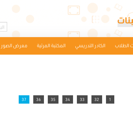
 الطلاب
الكادر التدريسي
المكتبة المرئية
معرض الصور
You're on page
37
36
35
34
33
32
1