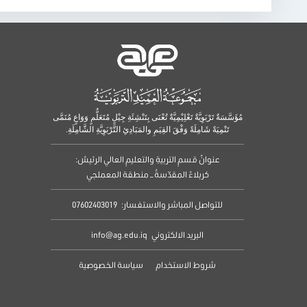
مُؤَسَّسَةٌ تَرْبَوِيَّةٌ تَعْلِيْمِيَّةٌ تُعْنَى بِتَنْشِئَةِ جِيْلٍ مُتَعَلٌّمٍ وَوَاعٍ مُنَمَّى
تَنْمِيَةً شَامِلَةً وَفْقَ القِيَمِ والمَبَادِئِ التَّرْبَوِيَّةِ الشَّامِلَةِ.
عنوانُ قسمِ التربيةِ والتعليمِ العالي الرئيسُ:
كربلاءُ المقدّسةُ – منطقة المعملجي
للتواصل المباشر والاستفسار:
07602403019
البريد الالكتروني
info@ag.edu.iq
شروط الاستخدام
سياسة الخصوصية