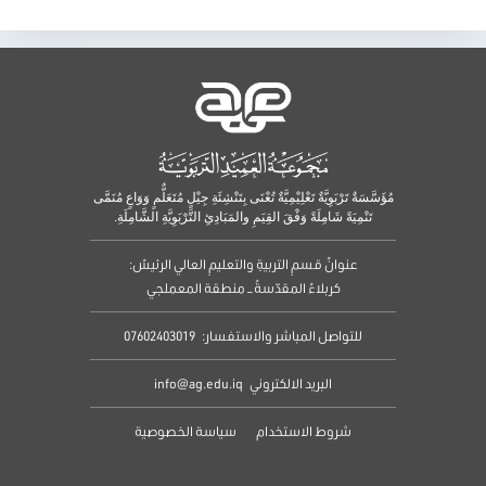
مُؤَسَّسَةٌ تَرْبَوِيَّةٌ تَعْلِيْمِيَّةٌ تُعْنَى بِتَنْشِئَةِ جِيْلٍ مُتَعَلٌّمٍ وَوَاعٍ مُنَمَّى
تَنْمِيَةً شَامِلَةً وَفْقَ القِيَمِ والمَبَادِئِ التَّرْبَوِيَّةِ الشَّامِلَةِ.
عنوانُ قسمِ التربيةِ والتعليمِ العالي الرئيسُ:
كربلاءُ المقدّسةُ – منطقة المعملجي
للتواصل المباشر والاستفسار:
07602403019
البريد الالكتروني
info@ag.edu.iq
شروط الاستخدام
سياسة الخصوصية