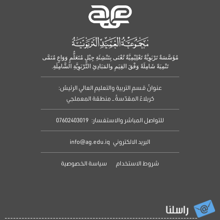
مُؤَسَّسَةٌ تَرْبَوِيَّةٌ تَعْلِيْمِيَّةٌ تُعْنَى بِتَنْشِئَةِ جِيْلٍ مُتَعَلٌّمٍ وَوَاعٍ مُنَمَّى
تَنْمِيَةً شَامِلَةً وَفْقَ القِيَمِ والمَبَادِئِ التَّرْبَوِيَّةِ الشَّامِلَةِ.
عنوانُ قسمِ التربيةِ والتعليمِ العالي الرئيسُ:
كربلاءُ المقدّسةُ – منطقة المعملجي
للتواصل المباشر والاستفسار:
07602403019
البريد الالكتروني
info@ag.edu.iq
شروط الاستخدام
سياسة الخصوصية