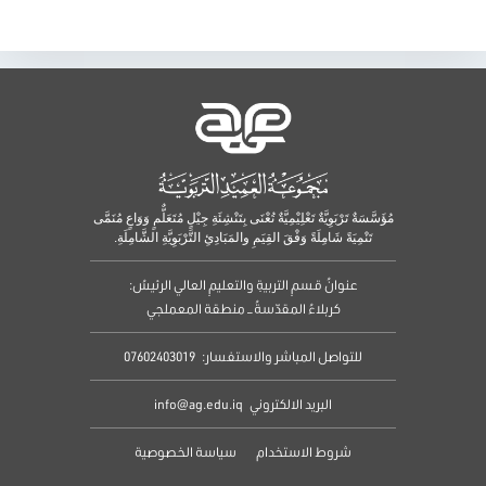
مُؤَسَّسَةٌ تَرْبَوِيَّةٌ تَعْلِيْمِيَّةٌ تُعْنَى بِتَنْشِئَةِ جِيْلٍ مُتَعَلٌّمٍ وَوَاعٍ مُنَمَّى
تَنْمِيَةً شَامِلَةً وَفْقَ القِيَمِ والمَبَادِئِ التَّرْبَوِيَّةِ الشَّامِلَةِ.
عنوانُ قسمِ التربيةِ والتعليمِ العالي الرئيسُ:
كربلاءُ المقدّسةُ – منطقة المعملجي
للتواصل المباشر والاستفسار:
07602403019
البريد الالكتروني
info@ag.edu.iq
شروط الاستخدام
سياسة الخصوصية