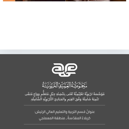
مُؤَسَّسَةٌ تَرْبَوِيَّةٌ تَعْلِيْمِيَّةٌ تُعْنَى بِتَنْشِئَةِ جِيْلٍ مُتَعَلٌّمٍ وَوَاعٍ مُنَمَّى
تَنْمِيَةً شَامِلَةً وَفْقَ القِيَمِ والمَبَادِئِ التَّرْبَوِيَّةِ الشَّامِلَةِ.
عنوانُ قسمِ التربيةِ والتعليمِ العالي الرئيسُ:
كربلاءُ المقدّسةُ – منطقة المعملجي