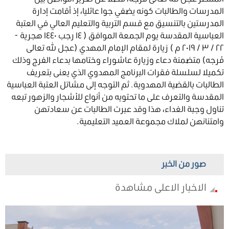
المدرسات والطالبات كونه يضفي جوا عائليا، إذ أقامت إدارة
المدرستين بالتنسيق مع قسم التربية والتعليم العالي في العتبة
العباسية المقدسة يوم الجمعة الموافق ( ١٤ رجب ١٤٤٠ هجرية -
٢٢ / ٣ / ٢٠١٩ م ) زيارة لمقام الإمام المهدي (عجل الله تعالى
فَرجه) متضمنة دعاء وزيارة عاشوراء وختامها بدعاء الفرج وذلك
تكميلا لسلسلة فقرات البرنامج المهدوي الذي يعنى بتعريف
الطالبات بالقضية المهدوية. ثم التوجه إلى مشاتل العتبة العباسية
المقدسة والتعرف على ما تحتويه من أنواع للأشجار والزهور تبعه
تناول وجبة الغداء، هذا وقد عبرت الطالبات عن سعادتهن
وامتنانهن لملاك مجموعة العميد التعليمية.
صور من الخبر
الاخبار الاعلى مشاهدة