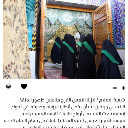
شعبة الاعلام / لازلنا نلتمس الفرج متأملين ظهور المنقذ
الإنساني وراجين الله أن يكحل أنظارنا برؤيته وخدمته، في أجواء
إيمانية تبعث القرب في أرواح طالبات ثانوية العميد برفقة
متوسطة نور العباس (عليه السلام) للبنات في مقام الإمام الحجة
المنتظر عجل الله تعالى فرجه، فضلا عن تعزيز التواصل بين