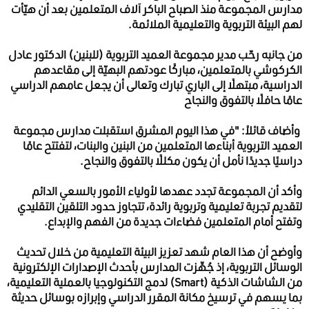
مدارس المجموعة منذ الصباح الباكر آلاف المتعلمين بعد أن هيّأت
لهم البيئة التربوية والتعليمية الملائمة.
من جانبه رحّب مدير مجموعة العميد التربوية (للبنين) الدكتور عادل
الكركوشي بالمتعلمين، مباركًا عودتهم البهيّة إلى مقاعدهم
الدراسية، مبتهلًا إلى الباري تبارك وتعالى أن يجعل عامهم الدراسي
عامًا حافلًا بالتفوق والنجاح
وأضاف قائلاً: "في هذا اليوم المشرق استقبلت مدارس مجموعة
العميد التربوية أبناءها المتعلمين من البنين والبنات، لتفتتح عامًا
دراسيًا جديدًا نأمل أن يكون مكللًا بالتفوق والنجاح.
وأكد أن المجموعة تجدد عهدها لأولياء الأمور بالسعي الدائم
لتقديم تجربة تعليمية وتربوية رائدة، تتجاوز حدود التلقين التقليدي
وتفتح أمام المتعلمين فضاءات جديدة من الفهم والإبداع.
وأوضح أن هذا العام شهد تعزيز البيئة التعليمية من خلال تحديث
الوسائل التربوية، إذ جُهِّزت المدارس بأحدث الإصدارات الإلكترونية
من الشاشات الذكية (Smart) لدمج التكنولوجيا بالعملية التعليمية،
بما يسهم في ترسيخ مكانة المقرر الدراسي وإبرازه بوسائل حديثة