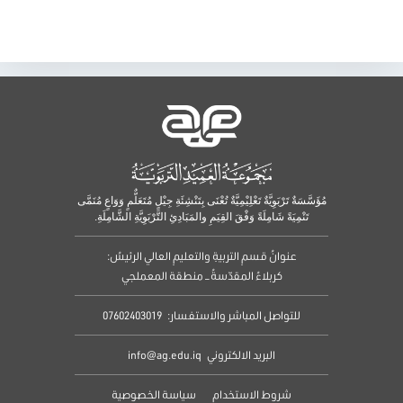
مُؤَسَّسَةٌ تَرْبَوِيَّةٌ تَعْلِيْمِيَّةٌ تُعْنَى بِتَنْشِئَةِ جِيْلٍ مُتَعَلٌّمٍ وَوَاعٍ مُنَمَّى
تَنْمِيَةً شَامِلَةً وَفْقَ القِيَمِ والمَبَادِئِ التَّرْبَوِيَّةِ الشَّامِلَةِ.
عنوانُ قسمِ التربيةِ والتعليمِ العالي الرئيسُ:
كربلاءُ المقدّسةُ – منطقة المعملجي
للتواصل المباشر والاستفسار:
07602403019
البريد الالكتروني
info@ag.edu.iq
شروط الاستخدام
سياسة الخصوصية