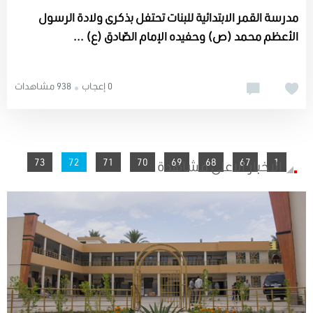
مدرسة القمر الابتدائية للبنات تحتفل بذكرى ولادة الرسول
الأعظم محمد (ص) وحفيده الإمام الصّادق (ع) ...
0 إعجاب
938 مشاهدات
You're on page
73
72
71
70
69
68
67
1
الاخبار الاعلى مشاهدة