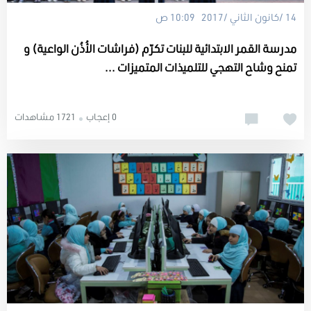
14 /كانون الثاني /2017 10:09 ص
مدرسة القمر الابتدائية للبنات تكرّم (فراشات الأُذُن الواعية) و
تمنح وشاح التهجي للتلميذات المتميزات ...
0 إعجاب
1721 مشاهدات