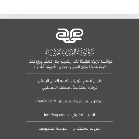
مُؤَسَّسَةٌ تَرْبَوِيَّةٌ تَعْلِيْمِيَّةٌ تُعْنَى بِتَنْشِئَةِ جِيْلٍ مُتَعَلٌّمٍ وَوَاعٍ مُنَمَّى
تَنْمِيَةً شَامِلَةً وَفْقَ القِيَمِ والمَبَادِئِ التَّرْبَوِيَّةِ الشَّامِلَةِ.
عنوانُ قسمِ التربيةِ والتعليمِ العالي الرئيسُ:
كربلاءُ المقدّسةُ – منطقة المعملجي
للتواصل المباشر والاستفسار:
07602403019
البريد الالكتروني
info@ag.edu.iq
شروط الاستخدام
سياسة الخصوصية