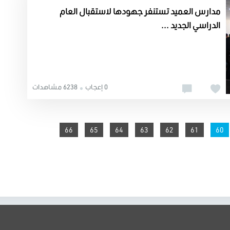
مدارس العميد تستنفر جهودها لاستقبال العام
الدراسي الجديد ...
0 إعجاب
6238 مشاهدات
66
65
64
63
62
You're on page
61
60