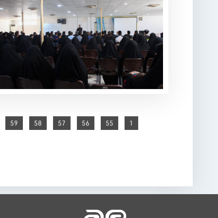
59
58
57
56
55
1