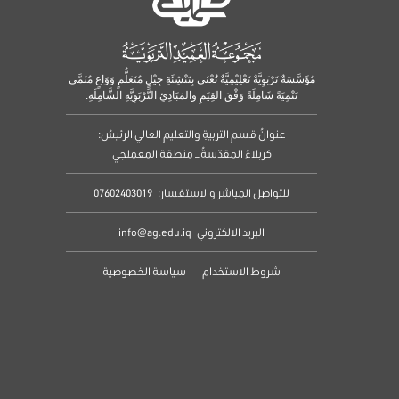
مُؤَسَّسَةٌ تَرْبَوِيَّةٌ تَعْلِيْمِيَّةٌ تُعْنَى بِتَنْشِئَةِ جِيْلٍ مُتَعَلٌّمٍ وَوَاعٍ مُنَمَّى
تَنْمِيَةً شَامِلَةً وَفْقَ القِيَمِ والمَبَادِئِ التَّرْبَوِيَّةِ الشَّامِلَةِ.
عنوانُ قسمِ التربيةِ والتعليمِ العالي الرئيسُ:
كربلاءُ المقدّسةُ – منطقة المعملجي
للتواصل المباشر والاستفسار:
07602403019
البريد الالكتروني
info@ag.edu.iq
شروط الاستخدام
سياسة الخصوصية