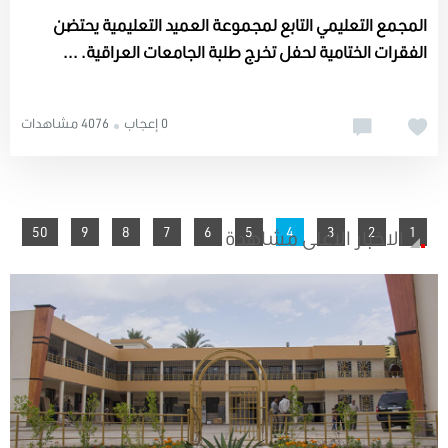
المجمع التعليمي التابع لمجموعة العميد التعليمية يحتضن
الفقرات الختامية لحفل تخرج طلبة الجامعات العراقية. ...
0 إعجاب
4076 مشاهدات
50
9
8
7
You're on page
6
5
4
3
2
1
الاخبار الاعلى مشاهدة