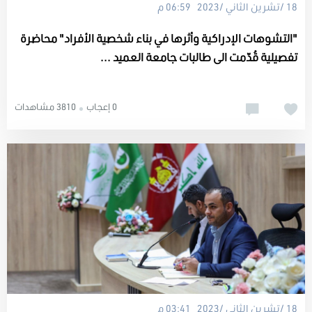
18 /تشرين الثاني /2023 06:59 م
"التشوهات الإدراكية وأثرها في بناء شخصية الأفراد" محاضرة
تفصيلية قُدّمت الى طالبات جامعة العميد ...
0 إعجاب
3810 مشاهدات
18 /تشرين الثاني /2023 03:41 م