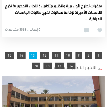
بفقرات تطرح لأول مرة وتنظيم متكامل ؛ اللجان التحضيرية تضع
اللمسات الأخيرة؛ لإقامة فعاليات تخرج طالبات الجامعات
العراقية ...
0 إعجاب
3538 مشاهدات
15
You're on page
14
13
12
11
10
9
8
1
78
18
17
16
الاخبار الاعلى مشاهدة