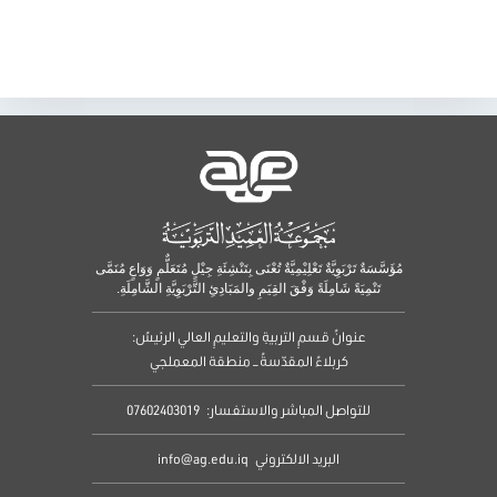
مُؤَسَّسَةٌ تَرْبَوِيَّةٌ تَعْلِيْمِيَّةٌ تُعْنَى بِتَنْشِئَةِ جِيْلٍ مُتَعَلٌّمٍ وَوَاعٍ مُنَمَّى
تَنْمِيَةً شَامِلَةً وَفْقَ القِيَمِ والمَبَادِئِ التَّرْبَوِيَّةِ الشَّامِلَةِ.
عنوانُ قسمِ التربيةِ والتعليمِ العالي الرئيسُ:
كربلاءُ المقدّسةُ – منطقة المعملجي
للتواصل المباشر والاستفسار:
07602403019
البريد الالكتروني
info@ag.edu.iq