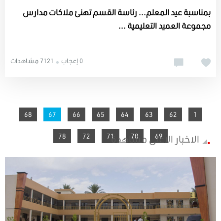
بمناسبة عيد المعلم... رئاسة القسم تهنئ ملاكات مدارس
مجموعة العميد التعليمية ...
0 إعجاب
7121 مشاهدات
You're on page
68
67
66
65
64
63
62
1
78
72
71
70
69
الاخبار الاعلى مشاهدة