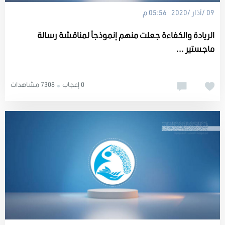
09 /آذار /2020 05:56 م
الريادة والكفاءة جعلت منهم إنموذجاً لمناقشة رسالة
ماجستير ...
0 إعجاب
7308 مشاهدات