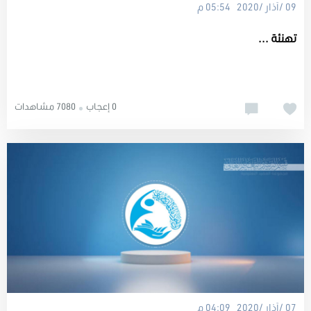
09 /آذار /2020 05:54 م
تهنئة ...
0 إعجاب
7080 مشاهدات
07 /آذار /2020 04:09 م