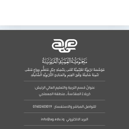
مُؤَسَّسَةٌ تَرْبَوِيَّةٌ تَعْلِيْمِيَّةٌ تُعْنَى بِتَنْشِئَةِ جِيْلٍ مُتَعَلٌّمٍ وَوَاعٍ مُنَمَّى
تَنْمِيَةً شَامِلَةً وَفْقَ القِيَمِ والمَبَادِئِ التَّرْبَوِيَّةِ الشَّامِلَةِ.
عنوانُ قسمِ التربيةِ والتعليمِ العالي الرئيسُ:
كربلاءُ المقدّسةُ – منطقة المعملجي
للتواصل المباشر والاستفسار:
07602403019
البريد الالكتروني
info@ag.edu.iq