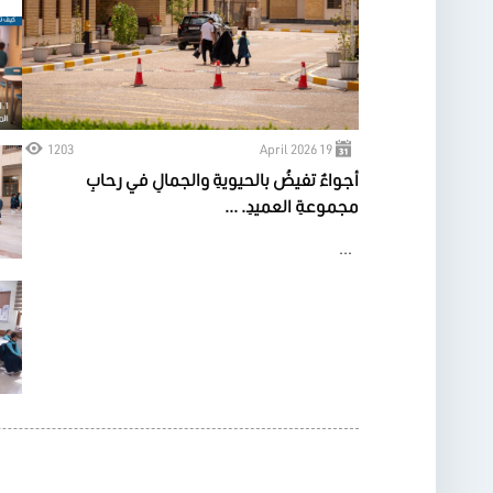
1203
19 April 2026
أجواءٌ تفيضُ بالحيويةِ والجمالِ في رحابِ
مجموعةِ العميدِ. ...
...