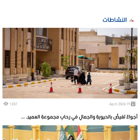
النشاطات
1207
19 April 2026
أجواءٌ تفيضُ بالحيويةِ والجمالِ في رحابِ مجموعةِ العميدِ. ...