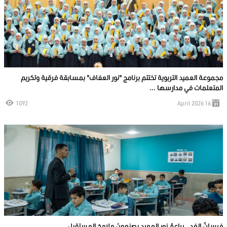
مجموعة العميد التربوية تختتم برنامج "نور العفاف" بمسابقة فرقية وتكريم
المتعلمات في مدارسها ...
1092
16 April 2026
فرسانُ الغدِ.. براعمُ نورِ العميدِ يصنعونَ ملامحَ المستقبلِ. ...