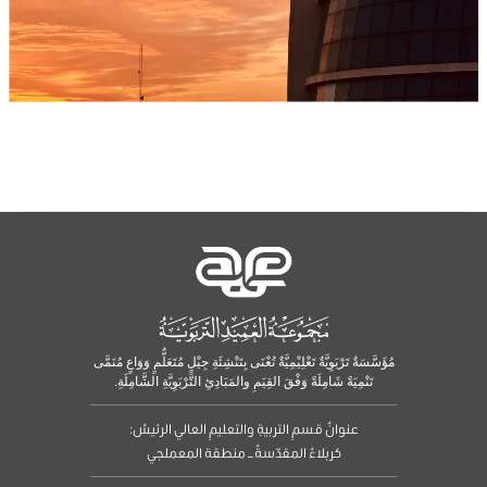
مُؤَسَّسَةٌ تَرْبَوِيَّةٌ تَعْلِيْمِيَّةٌ تُعْنَى بِتَنْشِئَةِ جِيْلٍ مُتَعَلٌّمٍ وَوَاعٍ مُنَمَّى
تَنْمِيَةً شَامِلَةً وَفْقَ القِيَمِ والمَبَادِئِ التَّرْبَوِيَّةِ الشَّامِلَةِ.
عنوانُ قسمِ التربيةِ والتعليمِ العالي الرئيسُ:
كربلاءُ المقدّسةُ – منطقة المعملجي