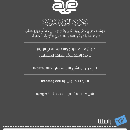
مُؤَسَّسَةٌ تَرْبَوِيَّةٌ تَعْلِيْمِيَّةٌ تُعْنَى بِتَنْشِئَةِ جِيْلٍ مُتَعَلٌّمٍ وَوَاعٍ مُنَمَّى
تَنْمِيَةً شَامِلَةً وَفْقَ القِيَمِ والمَبَادِئِ التَّرْبَوِيَّةِ الشَّامِلَةِ.
عنوانُ قسمِ التربيةِ والتعليمِ العالي الرئيسُ:
كربلاءُ المقدّسةُ – منطقة المعملجي
للتواصل المباشر والاستفسار:
07602403019
البريد الالكتروني
info@ag.edu.iq
شروط الاستخدام
سياسة الخصوصية