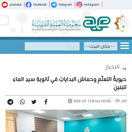
youtube
facebook
telegram
Instagram
الاخبار
حيويةُ التعلّمِ وحماسُ البداياتِ في ثانويةِ سيدِ الماءِ
للبنينِ
2026-03-13 &nbs+03:00;
420