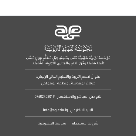
مُؤَسَّسَةٌ تَرْبَوِيَّةٌ تَعْلِيْمِيَّةٌ تُعْنَى بِتَنْشِئَةِ جِيْلٍ مُتَعَلٌّمٍ وَوَاعٍ مُنَمَّى
تَنْمِيَةً شَامِلَةً وَفْقَ القِيَمِ والمَبَادِئِ التَّرْبَوِيَّةِ الشَّامِلَةِ.
عنوانُ قسمِ التربيةِ والتعليمِ العالي الرئيسُ:
كربلاءُ المقدّسةُ – منطقة المعملجي
للتواصل المباشر والاستفسار:
07602403019
البريد الالكتروني
info@ag.edu.iq
شروط الاستخدام
سياسة الخصوصية