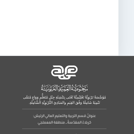
مُؤَسَّسَةٌ تَرْبَوِيَّةٌ تَعْلِيْمِيَّةٌ تُعْنَى بِتَنْشِئَةِ جِيْلٍ مُتَعَلٌّمٍ وَوَاعٍ مُنَمَّى
تَنْمِيَةً شَامِلَةً وَفْقَ القِيَمِ والمَبَادِئِ التَّرْبَوِيَّةِ الشَّامِلَةِ.
عنوانُ قسمِ التربيةِ والتعليمِ العالي الرئيسُ:
كربلاءُ المقدّسةُ – منطقة المعملجي