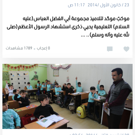
23 / كانون الأول /2014 11:17 ص
موكبٌ موحّد لتلاميذ مجموعة أبي الفضل العباس(عليه
السلام) التعليمية يحيي ذكرى استشهاد الرسول الأعظم(صلى
الله عليه وآله وسلم).. ...
0 إعجاب
1789 مشاهدات