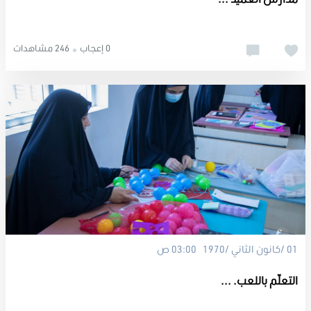
0 إعجاب
246 مشاهدات
01 /كانون الثاني /1970 03:00 ص
التعلّم باللعب. ...