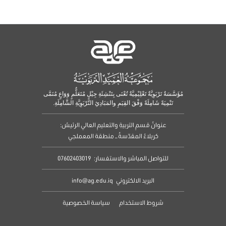
مُؤَسَّسَةٌ تَرْبَوِيَّةٌ تَعْلِيْمِيَّةٌ تُعْنَى بِتَنْشِئَةِ جِيْلٍ مُتَعَلٌّمٍ وَوَاعٍ مُنَمَّى
تَنْمِيَةً شَامِلَةً وَفْقَ القِيَمِ والمَبَادِئِ التَّرْبَوِيَّةِ الشَّامِلَةِ.
عنوانُ قسمِ التربيةِ والتعليمِ العالي الرئيسُ:
كربلاءُ المقدّسةُ – منطقة المعملجي
للتواصل المباشر والاستفسار:
07602403019
البريد الالكتروني
info@ag.edu.iq
شروط الاستخدام
سياسة الخصوصية