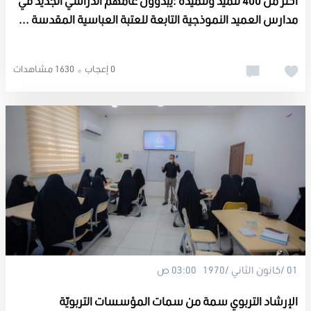
أكثر من 400 تلميذ وتلميذة :يبدؤون عامهم الدراسي الجديد في
مدارس العميد النموذجية التابعة للعتبة العباسية المقدسة ...
0 إعجاب
1630 مشاهدات
01 /كانون الثاني /1970 03:00 ص
الإرشاد التربوي سمة من سمات المؤسسات التربويّة