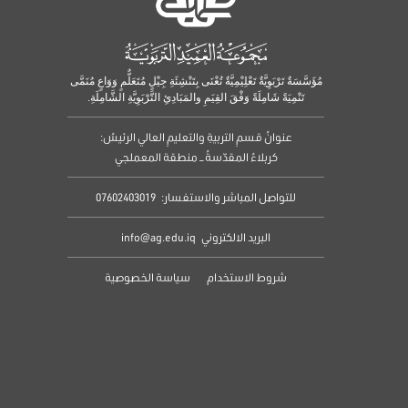
مُؤَسَّسَةٌ تَرْبَوِيَّةٌ تَعْلِيْمِيَّةٌ تُعْنَى بِتَنْشِئَةِ جِيْلٍ مُتَعَلٌّمٍ وَوَاعٍ مُنَمَّى
تَنْمِيَةً شَامِلَةً وَفْقَ القِيَمِ والمَبَادِئِ التَّرْبَوِيَّةِ الشَّامِلَةِ.
عنوانُ قسمِ التربيةِ والتعليمِ العالي الرئيسُ:
كربلاءُ المقدّسةُ – منطقة المعملجي
للتواصل المباشر والاستفسار:
07602403019
البريد الالكتروني
info@ag.edu.iq
شروط الاستخدام
سياسة الخصوصية