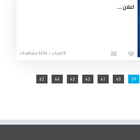
اعلان ...
0 إعجاب
5254 مشاهدات
62
44
43
42
41
You're on page
40
39