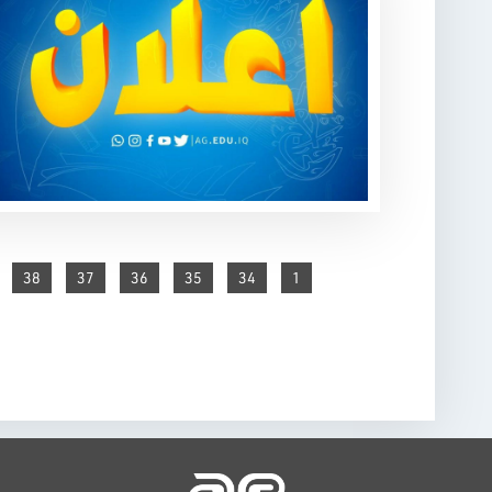
38
37
36
35
34
1