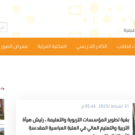
 الطلاب
الكادر التدريسي
المكتبة المرئية
معرض الصور
21 /شباط /2023 05:46 م
بغية تطوير المؤسسات التربوية والتعليمة ، رئيسُ هيأة
التربيةِ والتعليمِ العالي في العتبةِ العباسيةِ المقدسةِ