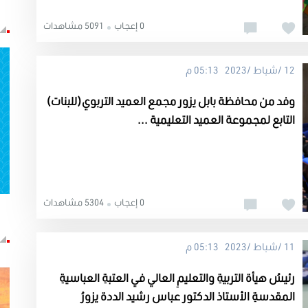
0 إعجاب
5091 مشاهدات
12 /شباط /2023 05:13 م
وفد من محافظة بابل يزور مجمع العميد التربوي(للبنات)
التابع لمجموعة العميد التعليمية ...
0 إعجاب
5304 مشاهدات
11 /شباط /2023 05:13 م
رئيسُ هيأة التربيةِ والتعليمِ العالي في العتبةِ العباسيةِ
المقدسةِ الأستاذ الدكتور عباس رشيد الددة يزورُ