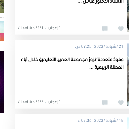
الأستاذ الدكتور عباس ...
0 إعجاب
5261 مشاهدات
21 /شباط /2023 09:25 ص
وفودٌ متعددة ٌ تزورُ مجموعةَ العميدِ التعليميةِ خلال أيام
العطلة الربيعية ...
0 إعجاب
5256 مشاهدات
18 /شباط /2023 07:36 م