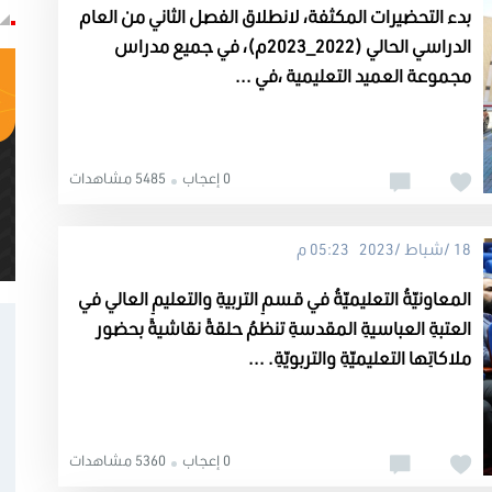
بدء التحضيرات المكثفة، لانطلاق الفصل الثاني من العام
الدراسي الحالي (2022_2023م)، في جميع مدراس
مجموعة العميد التعليمية ،في ...
0 إعجاب
5485 مشاهدات
18 /شباط /2023 05:23 م
المعاونيّةُ التعليميّةُ في قسمِ التربيةِ والتعليمِ العالي في
العتبةِ العباسيةِ المقدسةِ تنظمُ حلقةً نقاشيةً بحضور
ملاكاتِها التعليميّةِ والتربويّةِ. ...
0 إعجاب
5360 مشاهدات