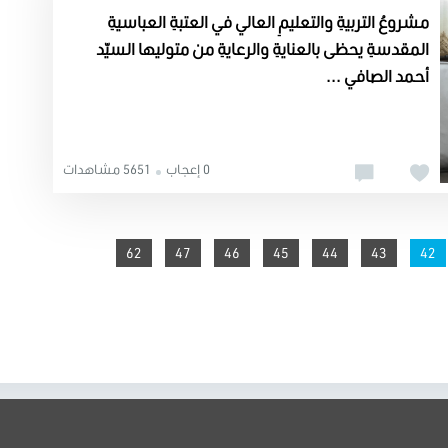
مشروعُ التربيةِ والتعليمِ العالي في العتبةِ العباسيةِ
المقدسةِ يحظى بالعنايةِ والرعايةِ من متوليها السيّد
أحمد الصافي ...
0 إعجاب
5651 مشاهدات
62
47
46
45
44
You're on page
43
42