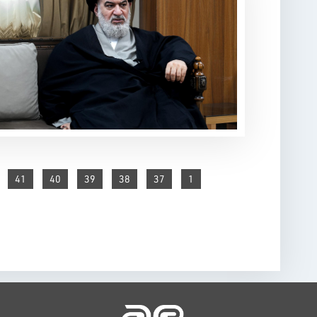
41
40
39
38
37
1