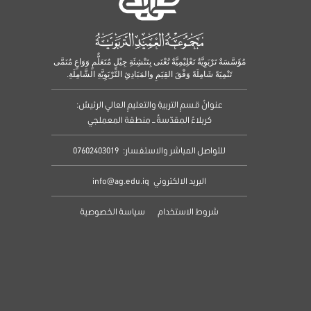
مُؤَسَّسَةٌ تَرْبَوِيَّةٌ تَعْلِيْمِيَّةٌ تُعْنَى بِتَنْشِئَةِ جِيْلٍ مُتَعَلٌّمٍ وَوَاعٍ مُنَمَّى
تَنْمِيَةً شَامِلَةً وَفْقَ القِيَمِ والمَبَادِئِ التَّرْبَوِيَّةِ الشَّامِلَةِ.
عنوانُ قسمِ التربيةِ والتعليمِ العالي الرئيسُ:
كربلاءُ المقدّسةُ – منطقة المعملجي
للتواصل المباشر والاستفسار:
07602403019
البريد الالكتروني
info@ag.edu.iq
شروط الاستخدام
سياسة الخصوصية