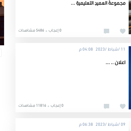
مجموعةَ العميدِ التعليميةِ ...
0 إعجاب
5486 مشاهدات
11 /شباط /2023 04:08 م
اعلان .. ...
0 إعجاب
11816 مشاهدات
09 /شباط /2023 06:38 م