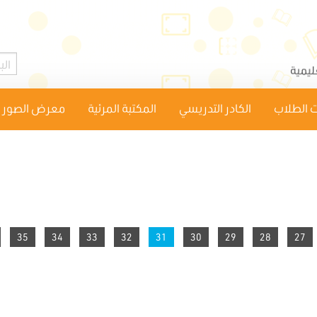
 الطلاب
الكادر التدريسي
المكتبة المرئية
معرض الصور
35
34
33
You're on page
32
31
30
29
28
27