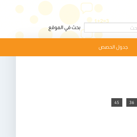
جدول الحصص
45
36