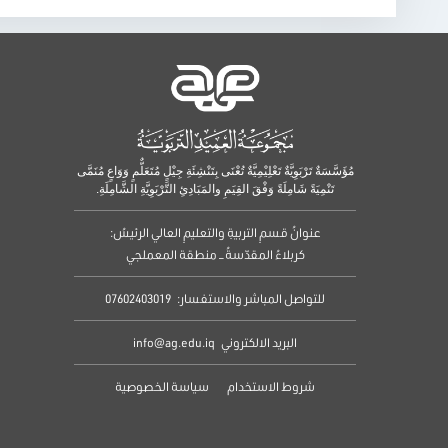
مُؤَسَّسَةٌ تَرْبَوِيَّةٌ تَعْلِيْمِيَّةٌ تُعْنَى بِتَنْشِئَةِ جِيْلٍ مُتَعَلٌّمٍ وَوَاعٍ مُنَمَّى
تَنْمِيَةً شَامِلَةً وَفْقَ القِيَمِ والمَبَادِئِ التَّرْبَوِيَّةِ الشَّامِلَةِ.
عنوانُ قسمِ التربيةِ والتعليمِ العالي الرئيسُ:
كربلاءُ المقدّسةُ – منطقة المعملجي
للتواصل المباشر والاستفسار:
07602403019
البريد الالكتروني
info@ag.edu.iq
شروط الاستخدام
سياسة الخصوصية