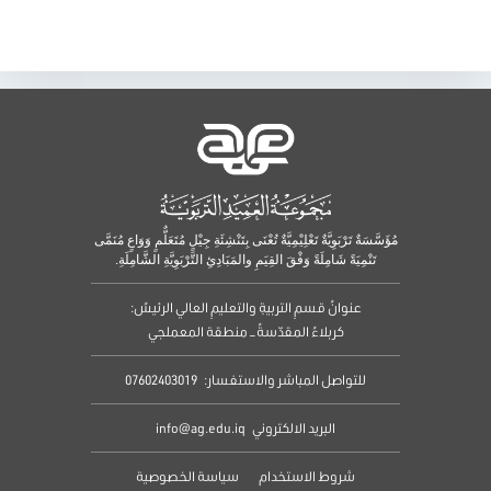
مُؤَسَّسَةٌ تَرْبَوِيَّةٌ تَعْلِيْمِيَّةٌ تُعْنَى بِتَنْشِئَةِ جِيْلٍ مُتَعَلٌّمٍ وَوَاعٍ مُنَمَّى
تَنْمِيَةً شَامِلَةً وَفْقَ القِيَمِ والمَبَادِئِ التَّرْبَوِيَّةِ الشَّامِلَةِ.
عنوانُ قسمِ التربيةِ والتعليمِ العالي الرئيسُ:
كربلاءُ المقدّسةُ – منطقة المعملجي
للتواصل المباشر والاستفسار:
07602403019
البريد الالكتروني
info@ag.edu.iq
شروط الاستخدام
سياسة الخصوصية