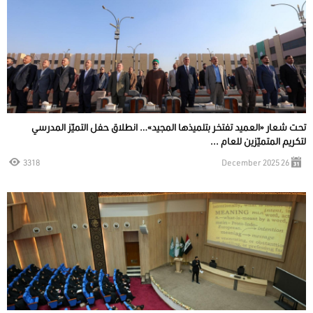
تحت شعار «العميد تفتخر بتلميذها المجيد»… انطلاق حفل التميّز المدرسي
لتكريم المتميّزين للعام ...
3318
26 December 2025