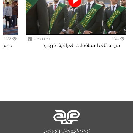
132
1864
2023.11.20
من مختلف المحافظات العراقية، خريجو
درس
الجامعات يحتفون
ثان