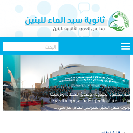
تثمينًا للجهود المبذولة، وتقديرًا للعطاء، وترسيخًا
لثقافة الاعتراف بالتميّز، نظّمت مجموعةُ العميد
التربوية حفلَ التميّز المدرسي للعام الدراسي ...