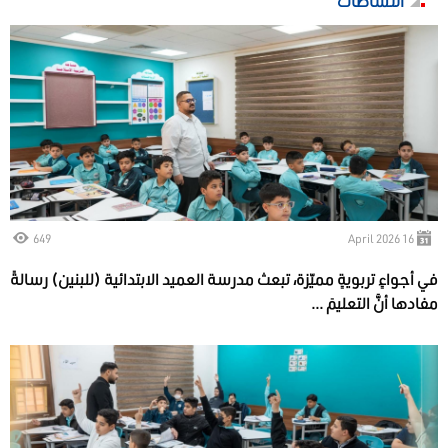
النشاطات
649
16 April 2026
في أجواءٍ تربويةٍ مميّزة، تبعث مدرسة العميد الابتدائية (للبنين) رسالةً
مفادها أنَّ التعليمَ ...