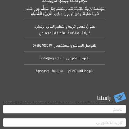
مُؤَسَّسَةٌ تَرْبَوِيَّةٌ تَعْلِيْمِيَّةٌ تُعْنَى بِتَنْشِئَةِ جِيْلٍ مُتَعَلٌّمٍ وَوَاعٍ مُنَمَّى
تَنْمِيَةً شَامِلَةً وَفْقَ القِيَمِ والمَبَادِئِ التَّرْبَوِيَّةِ الشَّامِلَةِ.
عنوانُ قسمِ التربيةِ والتعليمِ العالي الرئيسُ:
كربلاءُ المقدّسةُ – منطقة المعملجي
للتواصل المباشر والاستفسار:
07602403019
البريد الالكتروني
info@ag.edu.iq
شروط الاستخدام
سياسة الخصوصية