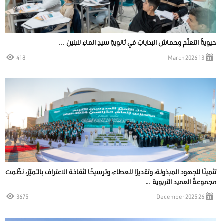
حيويةُ التعلّمِ وحماسُ البداياتِ في ثانويةِ سيدِ الماءِ للبنينِ ...
418
13 March 2026
تثمينًا للجهود المبذولة، وتقديرًا للعطاء، وترسيخًا لثقافة الاعتراف بالتميّز، نظّمت
مجموعةُ العميد التربوية ...
3675
26 December 2025