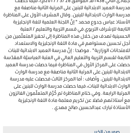
جمادى الثاني 1438هـ الموافق 26 /3 / 2017م)، فيما حصلت
مدرسة العميد الابتدائية للبنين على المرتبة الثانية مناصفة مع
مدرسة الوارث الابتدائية للبنين. وقال المشرف الأول على المناظرة
الأستاذ عباس جدوع محمد " إنَّ اللجنة العلمية للغة الإنجليزية
التابعة للإشراف التربوي في قسم التربية والتعليم / العتبة
الحسينية تهدف من خلال هذه المناظرة إلى تحفيز المتعلّمين من
أجل تحسين مستواهم في مادة اللغة الإنجليزية والاستعداد
للامتحانات الوزارية" . موضحا : إنَّ مدرسة العميد الابتدائية للبنات
التابعة لقسم التربية والتعليم العالي في العتبة العباسيّة المقدّسة
حصلت على المركز الأول في المناظرة فيما حصلت مدرسة العميد
الابتدائية للبنين على المرتبة الثانية مناصفة مع مدرسة الوارث
الابتدائية للبنين. وأضاف : أما المركز الثالث فحصلت عليه مدرسة
الوارث الابتدائية للبنات، فيما حصلت مدرسة الوارث للبنين على
المرتبة الرابعة. وفي ختام المناظرة تم كُرِّمَ المتعلّمون الفائزون
مع أستاذتهم فضلا عن تكريم معلمة مادة اللغة الإنجليزية
الأستاذة تبارك عبدالحسين صالح مهدي .
صور من الخبر