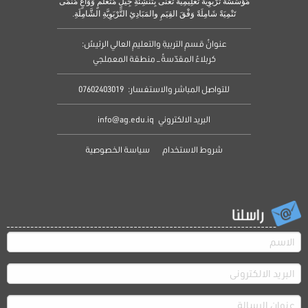
مُؤَسَّسَةٌ تَرْبَوِيَّةٌ تَعْلِيْمِيَّةٌ تُعْنَى بِتَنْشِئَةِ جِيْلٍ مُتَعَلٌّمٍ وَوَاعٍ مُنَمَّى
تَنْمِيَةً شَامِلَةً وَفْقَ القِيَمِ والمَبَادِئِ التَّرْبَوِيَّةِ الشَّامِلَةِ.
عنوانُ قسمِ التربيةِ والتعليمِ العالي الرئيسُ:
كربلاءُ المقدّسةُ – منطقة المعملجي
للتواصل المباشر والاستفسار:
07602403019
البريد الالكتروني
info@ag.edu.iq
شروط الاستخدام
سياسة الخصوصية