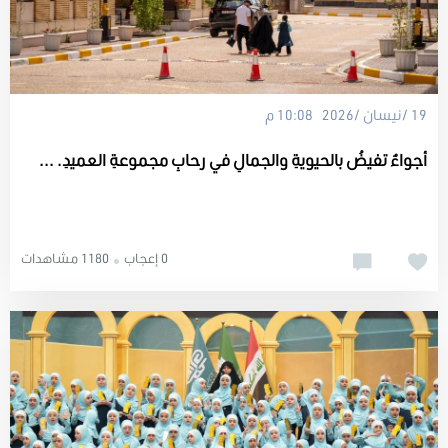
19 /نيسان /2026 10:08 م
أجواءٌ تفيضُ بالحيويةِ والجمالِ في رحابِ مجموعةِ العميدِ. ...
0 إعجاب
1180 مشاهدات