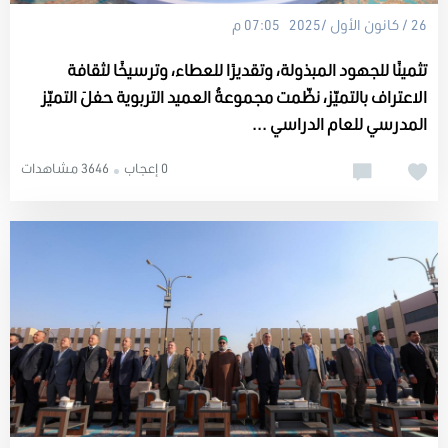
26 / كانون الأول /2025 07:05 م
تثمينًا للجهود المبذولة، وتقديرًا للعطاء، وترسيخًا لثقافة
الاعتراف بالتميّز، نظّمت مجموعةُ العميد التربوية حفلَ التميّز
المدرسي للعام الدراسي ...
0 إعجاب
3646 مشاهدات