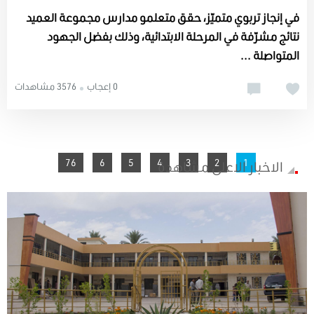
في إنجاز تربوي متميّز، حقق متعلمو مدارس مجموعة العميد
نتائج مشرّفة في المرحلة الابتدائية، وذلك بفضل الجهود
المتواصلة ...
0 إعجاب
3576 مشاهدات
76
6
5
4
You're on page
3
2
1
الاخبار الاعلى مشاهدة