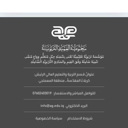
مُؤَسَّسَةٌ تَرْبَوِيَّةٌ تَعْلِيْمِيَّةٌ تُعْنَى بِتَنْشِئَةِ جِيْلٍ مُتَعَلٌّمٍ وَوَاعٍ مُنَمَّى
تَنْمِيَةً شَامِلَةً وَفْقَ القِيَمِ والمَبَادِئِ التَّرْبَوِيَّةِ الشَّامِلَةِ.
عنوانُ قسمِ التربيةِ والتعليمِ العالي الرئيسُ:
كربلاءُ المقدّسةُ – منطقة المعملجي
للتواصل المباشر والاستفسار:
07602403019
البريد الالكتروني
info@ag.edu.iq
شروط الاستخدام
سياسة الخصوصية