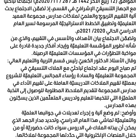
الموافق (12 ربيع الآخر 1442 هـ / 28 / 11/ 2020م) اجتماعا تباحثيا
مع الجهاز التنسيقيّ الإشرافيّ في القسم، إذ تضمّن الاجتماع بحث
آلية التقييم التربويّ والعلميّ لملاكات مدارس مجموعة العميد
التعليميّة وتطبيق الخطط الاستراتيجيّة المرسومة لسير العام
الدراسيّ الحالي 2020/ 2021م.
وتضمّن الاجتماع بيان الأهداف والأسس في التقييم، والذي من
شأنه تطوير المؤسّسة التعليميّة وإيجاد أفكار جديدة قادرة على
مواكبة التطوّرات في المؤسسات التعليميّة الرصينة.
وقال الأستاذ الدكتور الكعبيّ رئيس قسم التربية والتعليم العالي:
تم صباح اليوم عقد اجتماع تباحثيّ مع الملاك التنسيقيّ في
المجموعة التعليميّة والسادة رؤساء المجالس التعليميّة للشروع
بعمليّة تقييم الملاكات التدريسيّة العاملة على تقييم الأداء في
مدارس المجموعة لتقديم الملاحظ المطلوبة للوصول إلى النخبة
المتميّزة التي تنتخبها لتعليم وتدريس المتعلّمين الذين يسجّلون
بهذه المدارس.
وأوضح: تم وضع آلية و إجراء تعديلات في جوانبها العلميّة
والتعليميّة تماشي هذا العام الدراسيّ، وتحديد مدار الجهد الذي
يمكن أن يبذله الملاك في الدروس سواء كانت حضوريّة أو من
خلال المنصات الإلكترونية التي حدّدتها المجموعة لملاكاتها.