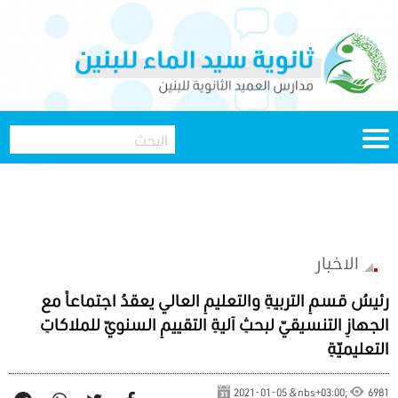
الاخبار
رئيسُ قسمِ التربيةِ والتعليمِ العالي يعقدُ اجتماعاً مع
الجهازِ التنسيقيّ لبحثِ آليةِ التقييمِ السنويّ للملاكاتِ
التعليميّةِ
2021-01-05 &nbs+03:00;
6981