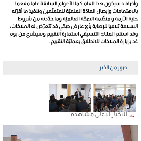
وأضاف: سيكون هذا العام كما الأعوام السابقة عاما مفعما
بالاهتمامات وإيصال المادّة العلميّة للمتعلّمين وتنفيذ ما أقرّته
خلية الأزمة و منظّمة الصحّة العالميّة وما حدّدته من شروط
السلامة تلافيا للإصابة بأيّ عارض صحّي قد تتعرّض له الملاكات،
وقد استلم الملاك التنسيقي استمارة التقييم وسيشرع من يوم
غد بزيارة الملاكات للانطلاق بعمليّة التقييم.
صور من الخبر
الاخبار الاعلى مشاهدة