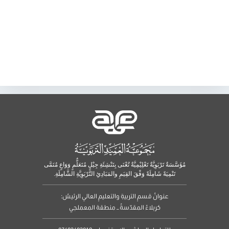
مُؤَسَّسَةٌ تَرْبَوِيَّةٌ تَعْلِيْمِيَّةٌ تُعْنَى بِتَنْشِئَةِ جِيْلٍ مُتَعَلٌّمٍ وَوَاعٍ مُنَمَّى
تَنْمِيَةً شَامِلَةً وَفْقَ القِيَمِ والمَبَادِئِ التَّرْبَوِيَّةِ الشَّامِلَةِ.
عنوانُ قسمِ التربيةِ والتعليمِ العالي الرئيسُ:
كربلاءُ المقدّسةُ – منطقة المعملجي