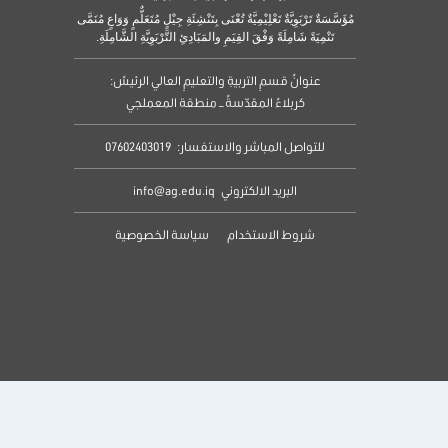
مُؤَسَّسَةٌ تَرْبَوِيَّةٌ تَعْلِيْمِيَّةٌ تُعْنَى بِتَنْشِئَةِ جِيْلٍ مُتَعَلٌّمٍ وَوَاعٍ مُنَمَّى
تَنْمِيَةً شَامِلَةً وَفْقَ القِيَمِ والمَبَادِئِ التَّرْبَوِيَّةِ الشَّامِلَةِ.
عنوانُ قسمِ التربيةِ والتعليمِ العالي الرئيسُ:
كربلاءُ المقدّسةُ – منطقة المعملجي
للتواصل المباشر والاستفسار:
07602403019
البريد الالكتروني
info@ag.edu.iq
شروط الاستخدام
سياسة الخصوصية