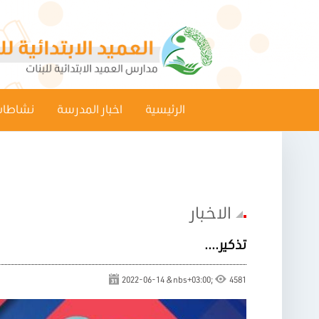
الرئيسية
اخبار المدرسة
نشاطات
الاخبار
تذكير....
2022-06-14 &nbs+03:00;
4581