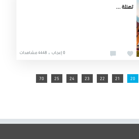
تهنئة ...
0 إعجاب
4448 مشاهدات
70
25
24
23
22
You're on page
21
20