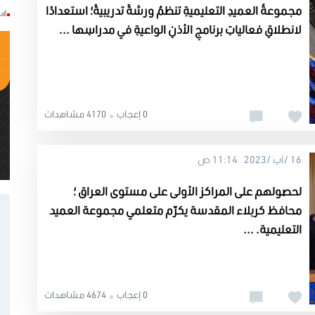
مجموعةُ العميدِ التعليميةِ تنظمُ ورشةً تدريبيةً؛ استعدادًا
لانطلاقِ فعالياتِ برنامجِ الأذنِ الواعيةِ في مدراسِها ...
0 إعجاب
4170 مشاهدات
16 /آب /2023 11:14 ص
لحصولهم على المراكز الأولى على مستوى العراق ؛
محافظ كربلاء المقدسة يكرّم متعلمي مجموعة العميد
التعليمية. ...
0 إعجاب
4674 مشاهدات