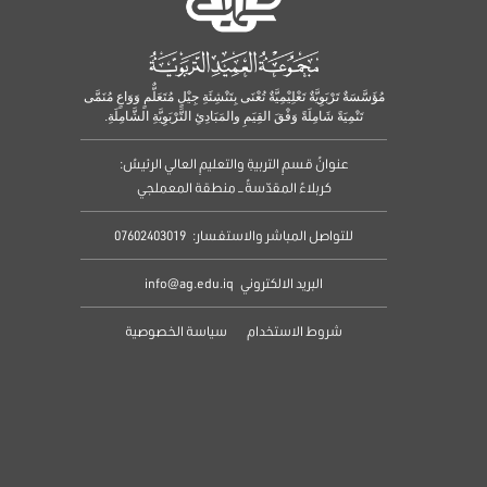
مُؤَسَّسَةٌ تَرْبَوِيَّةٌ تَعْلِيْمِيَّةٌ تُعْنَى بِتَنْشِئَةِ جِيْلٍ مُتَعَلٌّمٍ وَوَاعٍ مُنَمَّى
تَنْمِيَةً شَامِلَةً وَفْقَ القِيَمِ والمَبَادِئِ التَّرْبَوِيَّةِ الشَّامِلَةِ.
عنوانُ قسمِ التربيةِ والتعليمِ العالي الرئيسُ:
كربلاءُ المقدّسةُ – منطقة المعملجي
للتواصل المباشر والاستفسار:
07602403019
البريد الالكتروني
info@ag.edu.iq
شروط الاستخدام
سياسة الخصوصية