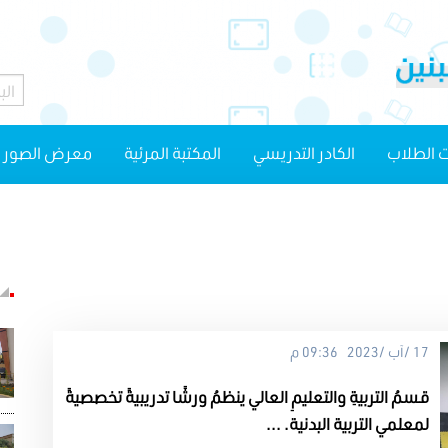
 الطلاب
الكادر التدريسي
المكتبة المرئية
معرض الصور
17 /آب /2023 09:36 م
قسمُ التربيةِ والتعليمِ العالي ينظمُ ورشًا تدريبيةً تخصصيةً
لمعلمي التربية البدنية. ...