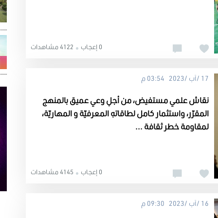
0 إعجاب
4122 مشاهدات
17 /آب /2023 03:54 م
نقاش علمي مستفيض، من أجلِ وعي عميق بالمنهج
المقرّر، واستثمار كامل لطاقاتهِ المعرفيّة و المهاريّة،
لمقاومة خطر ثقافة ...
0 إعجاب
4145 مشاهدات
16 /آب /2023 09:30 م