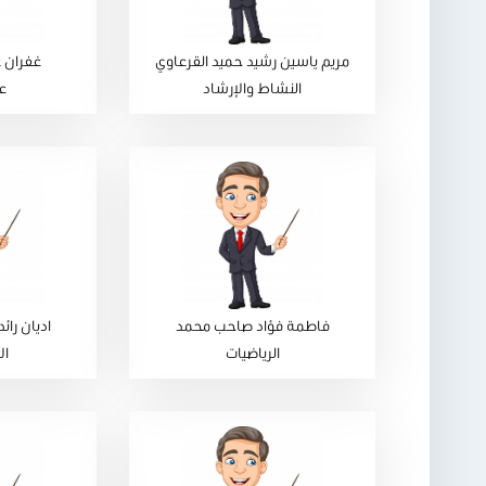
مريم ياسين رشيد حميد القرعاوي
غفران ع
النشاط والإرشاد
عل
فاطمة فؤاد صاحب محمد
اديان را
الرياضيات
ال