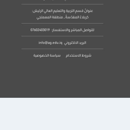
عنوانُ قسمِ التربيةِ والتعليمِ العالي الرئيسُ:
كربلاءُ المقدّسةُ – منطقة المعملجي
للتواصل المباشر والاستفسار:
07602403019
البريد الالكتروني
info@ag.edu.iq
شروط الاستخدام
سياسة الخصوصية