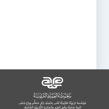
مُؤَسَّسَةٌ تَرْبَوِيَّةٌ تَعْلِيْمِيَّةٌ تُعْنَى بِتَنْشِئَةِ جِيْلٍ مُتَعَلٌّمٍ وَوَاعٍ مُنَمَّى
تَنْمِيَةً شَامِلَةً وَفْقَ القِيَمِ والمَبَادِئِ التَّرْبَوِيَّةِ الشَّامِلَةِ.