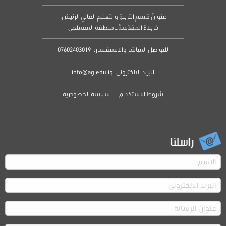
عنوانُ قسمِ التربيةِ والتعليمِ العالي الرئيسُ:
كربلاءُ المقدّسةُ – منطقة المعملجي
للتواصل المباشر والاستفسار:
07602403019
البريد الالكتروني
info@ag.edu.iq
شروط الاستخدام
سياسة الخصوصية