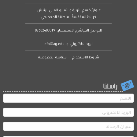
عنوانُ قسمِ التربيةِ والتعليمِ العالي الرئيسُ:
كربلاءُ المقدّسةُ – منطقة المعملجي
للتواصل المباشر والاستفسار:
07602403019
البريد الالكتروني
info@ag.edu.iq
شروط الاستخدام
سياسة الخصوصية