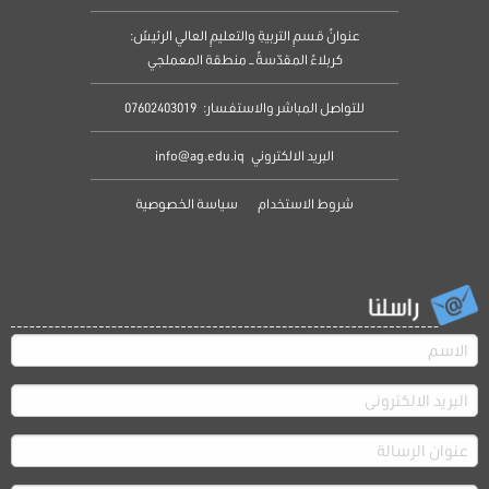
عنوانُ قسمِ التربيةِ والتعليمِ العالي الرئيسُ:
كربلاءُ المقدّسةُ – منطقة المعملجي
للتواصل المباشر والاستفسار:
07602403019
البريد الالكتروني
info@ag.edu.iq
شروط الاستخدام
سياسة الخصوصية