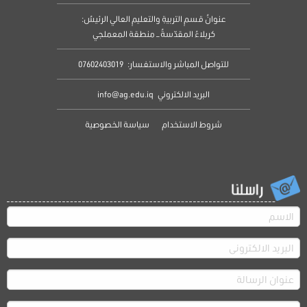
عنوانُ قسمِ التربيةِ والتعليمِ العالي الرئيسُ:
كربلاءُ المقدّسةُ – منطقة المعملجي
للتواصل المباشر والاستفسار:
07602403019
البريد الالكتروني
info@ag.edu.iq
شروط الاستخدام
سياسة الخصوصية