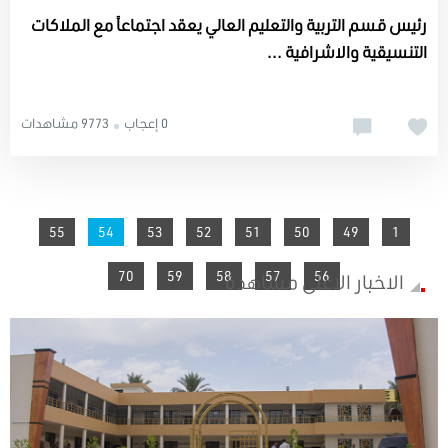
رئيس قسم التربية والتعليم العالي يعقد اجتماعاً مع الملاكات
التنسيقية والاشرافية ...
0 إعجاب
9773 مشاهدات
You're on page
55
54
53
52
51
50
49
1
70
59
58
57
56
الاخبار الاعلى مشاهدة