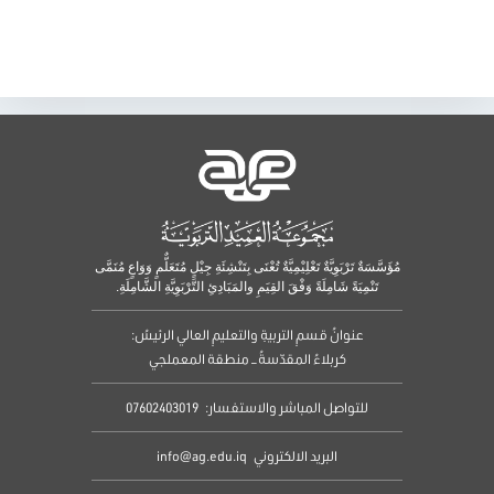
مُؤَسَّسَةٌ تَرْبَوِيَّةٌ تَعْلِيْمِيَّةٌ تُعْنَى بِتَنْشِئَةِ جِيْلٍ مُتَعَلٌّمٍ وَوَاعٍ مُنَمَّى
تَنْمِيَةً شَامِلَةً وَفْقَ القِيَمِ والمَبَادِئِ التَّرْبَوِيَّةِ الشَّامِلَةِ.
عنوانُ قسمِ التربيةِ والتعليمِ العالي الرئيسُ:
كربلاءُ المقدّسةُ – منطقة المعملجي
للتواصل المباشر والاستفسار:
07602403019
البريد الالكتروني
info@ag.edu.iq