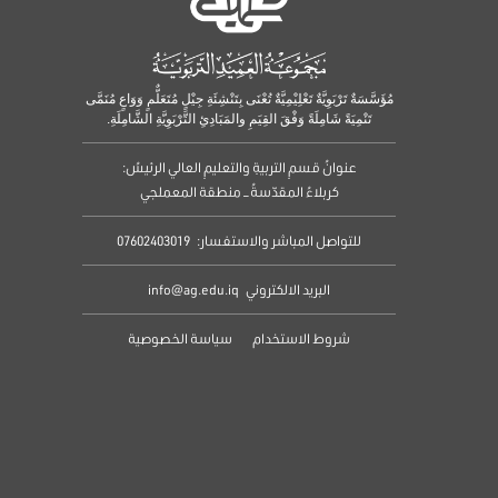
مُؤَسَّسَةٌ تَرْبَوِيَّةٌ تَعْلِيْمِيَّةٌ تُعْنَى بِتَنْشِئَةِ جِيْلٍ مُتَعَلٌّمٍ وَوَاعٍ مُنَمَّى
تَنْمِيَةً شَامِلَةً وَفْقَ القِيَمِ والمَبَادِئِ التَّرْبَوِيَّةِ الشَّامِلَةِ.
عنوانُ قسمِ التربيةِ والتعليمِ العالي الرئيسُ:
كربلاءُ المقدّسةُ – منطقة المعملجي
للتواصل المباشر والاستفسار:
07602403019
البريد الالكتروني
info@ag.edu.iq
شروط الاستخدام
سياسة الخصوصية