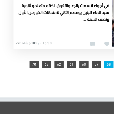
في أجواء اتسمت بالجد والتفوق، اختتم متعلمو ثانوية
سيد الماء للبنين يومهم الثاني لامتحانات الكورس الأول
ونصف السنة ...
0 إعجاب
100 مشاهدات
70
63
62
61
60
You're on page
59
58