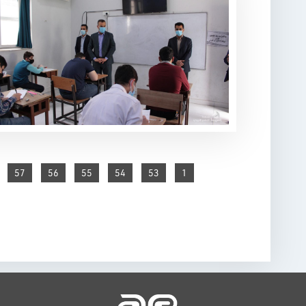
57
56
55
54
53
1