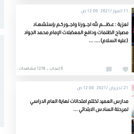
11 /تموز /2021 12:00 ص
تعزية : عـظــــم الله اجــورنا واجــوركـم بإستشهـاد
مصباح الظلمات ودافع المعضلات الإمام محمد الجواد
(عليه السلام).... ...
0 إعجاب
1278 مشاهدات
21 /حزيران /2021 12:00 ص
مدارس العميد تختتم امتحانات نهاية العام الدراسي
لمرحلة السادس الابتدائي ...