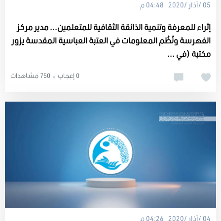
05 /آذار /2020 04:48 م
إثراء للمعرفة وتنمية الذائقة الثقافية للمتعلمين... مدير مركز
الفهرسة ونُظُم المعلومات في العتبة العباسية المقدسة يزور
مكتبة (في ...
0 إعجاب
750 مشاهدات
04 /آذار /2020 04:26 م