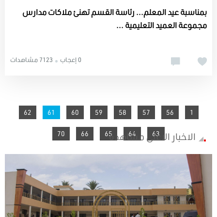
بمناسبة عيد المعلم... رئاسة القسم تهنئ ملاكات مدارس
مجموعة العميد التعليمية ...
0 إعجاب
7123 مشاهدات
You're on page
62
61
60
59
58
57
56
1
70
66
65
64
63
الاخبار الاعلى مشاهدة