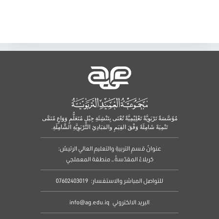
مُؤَسَّسَةٌ تَرْبَوِيَّةٌ تَعْلِيْمِيَّةٌ تُعْنَى بِتَنْشِئَةِ جِيْلٍ مُتَعَلٌّمٍ وَوَاعٍ مُنَمَّى
تَنْمِيَةً شَامِلَةً وَفْقَ القِيَمِ والمَبَادِئِ التَّرْبَوِيَّةِ الشَّامِلَةِ.
عنوانُ قسمِ التربيةِ والتعليمِ العالي الرئيسُ:
كربلاءُ المقدّسةُ – منطقة المعملجي
للتواصل المباشر والاستفسار:
07602403019
البريد الالكتروني
info@ag.edu.iq