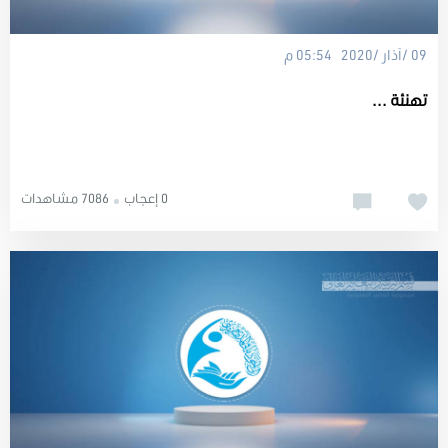
09 /آذار /2020 05:54 م
تهنئة ...
0 إعجاب
7086 مشاهدات