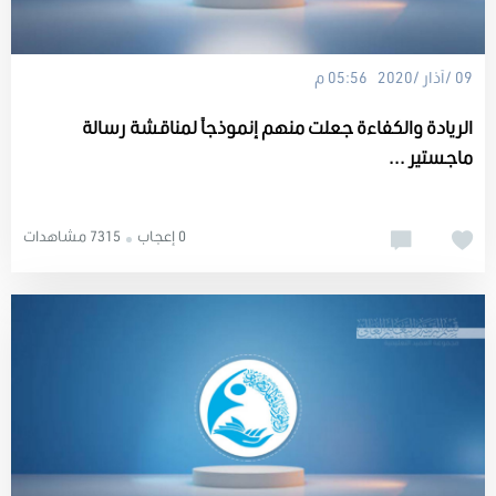
09 /آذار /2020 05:56 م
الريادة والكفاءة جعلت منهم إنموذجاً لمناقشة رسالة
ماجستير ...
0 إعجاب
7315 مشاهدات