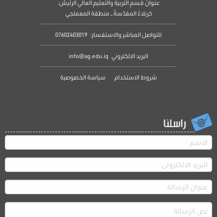
عنوانُ قسمِ التربيةِ والتعليمِ العالي الرئيسُ:
كربلاءُ المقدّسةُ – منطقة المعملجي
للتواصل المباشر والاستفسار:
07602403019
البريد الالكتروني
info@ag.edu.iq
شروط الاستخدام
سياسة الخصوصية