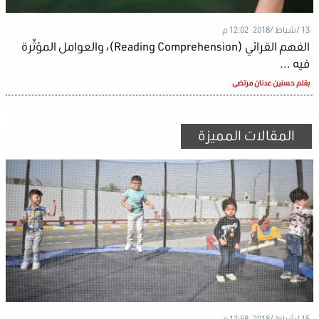
13 /شباط /2018 12:02 م
الفهم القرائي (Reading Comprehension)، والعوامل المؤثّرة
فيه ...
بقلم حسنين عدنان مرتضى
المقالات المميزة
15 /شباط /2018 12:58 م