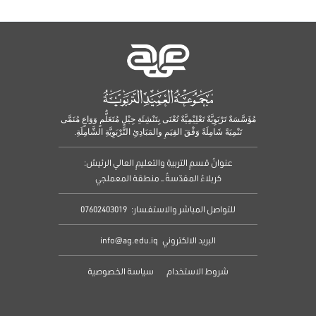
مُؤَسَّسَةٌ تَرْبَوِيَّةٌ تَعْلِيْمِيَّةٌ تُعْنَى بِتَنْشِئَةِ جِيْلٍ مُتَعَلٌّمٍ وَوَاعٍ مُنَمَّى
تَنْمِيَةً شَامِلَةً وَفْقَ القِيَمِ والمَبَادِئِ التَّرْبَوِيَّةِ الشَّامِلَةِ.
عنوانُ قسمِ التربيةِ والتعليمِ العالي الرئيسُ:
كربلاءُ المقدّسةُ – منطقة المعملجي
للتواصل المباشر والاستفسار:
07602403019
البريد الالكتروني
info@ag.edu.iq
شروط الاستخدام
سياسة الخصوصية